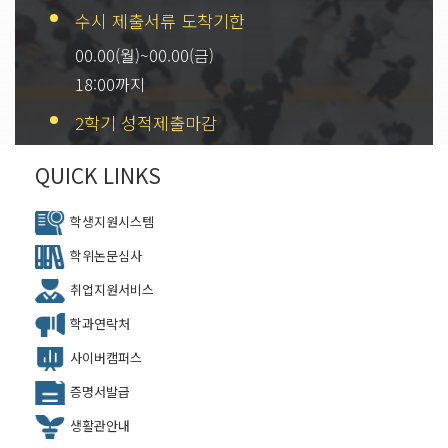
수시 제출서류 도착기한
00.00(월)~00.00(금)
18:00까지
2학기 성적제출마감
00.00(월)~00.00(금)
QUICK LINKS
18:00까지
학생지원시스템
학위논문심사
취업지원서비스
학과연락처
사이버캠퍼스
증명서발급
생활관안내