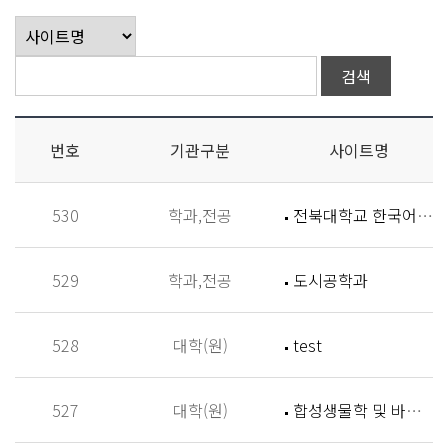
번호
기관구분
사이트명
530
학과,전공
전북대학교 한국어학과
529
학과,전공
도시공학과
528
대학(원)
test
527
대학(원)
합성생물학 및 바이오신소재개발 연구실 (Synthetic Biology and Biomaterials Lab,SBBL)