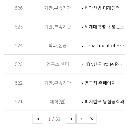
526
기관,부속기관
제약산업 미래인력 양성센터 홈페이지
525
기관,부속기관
세계대학평가 평판도
524
학과,전공
Department of History
523
연구소,센터
JBNU-Purdue Research Institute (JPRI)
522
기관,부속기관
연구처 홈페이지
521
대학(원)
피지컬-AI융합공학과
1
53